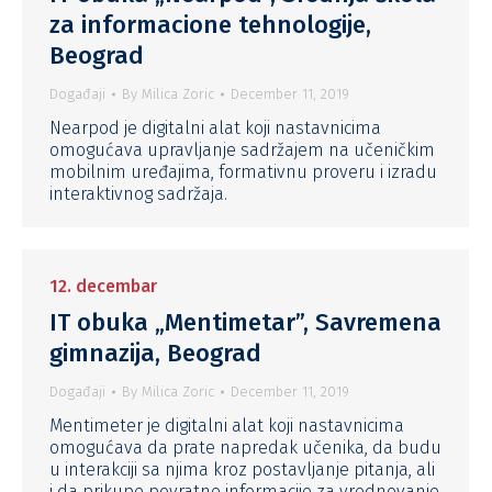
za informacione tehnologije,
Beograd
Događaji
By
Milica Zoric
December 11, 2019
Nearpod je digitalni alat koji nastavnicima
omogućava upravljanje sadržajem na učeničkim
mobilnim uređajima, formativnu proveru i izradu
interaktivnog sadržaja.
12. decembar
IT obuka „Mentimetar”, Savremena
gimnazija, Beograd
Događaji
By
Milica Zoric
December 11, 2019
Mentimeter je digitalni alat koji nastavnicima
omogućava da prate napredak učenika, da budu
u interakciji sa njima kroz postavljanje pitanja, ali
i da prikupe povratne informacije za vrednovanje