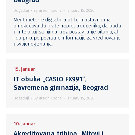
Događaji
By
urednik.sons
January 15, 2020
Mentimeter je digitalni alat koji nastavnicima
omogućava da prate napredak učenika, da budu
u interakciji sa njima kroz postavljanje pitanja, ali
i da prikupe povratne informacije za vrednovanje
usvojenog znanja.
15. januar
IT obuka „CASIO FX991”,
Savremena gimnazija, Beograd
Događaji
By
urednik.sons
January 15, 2020
10. januar
Akreditovana tribina „Mitovi i