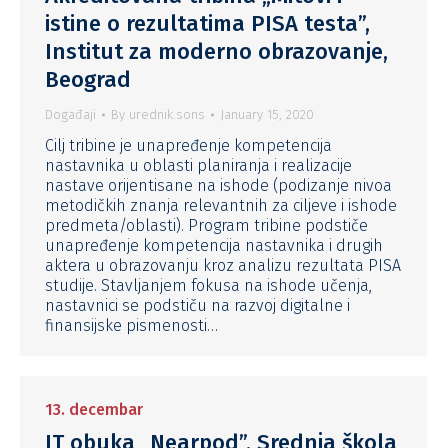
istine o rezultatima PISA testa”,
Institut za moderno obrazovanje,
Beograd
Događaji
By
urednik.sons
January 15, 2020
Cilj tribine je unapređenje kompetencija
nastavnika u oblasti planiranja i realizacije
nastave orijentisane na ishode (podizanje nivoa
metodičkih znanja relevantnih za ciljeve i ishode
predmeta/oblasti). Program tribine podstiče
unapređenje kompetencija nastavnika i drugih
aktera u obrazovanju kroz analizu rezultata PISA
studije. Stavljanjem fokusa na ishode učenja,
nastavnici se podstiču na razvoj digitalne i
finansijske pismenosti…
13. decembar
IT obuka „Nearpod”, Srednja škola