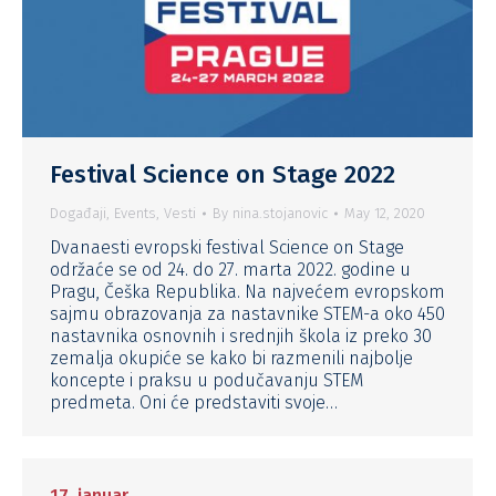
Festival Science on Stage 2022
Događaji
,
Events
,
Vesti
By
nina.stojanovic
May 12, 2020
Dvanaesti evropski festival Science on Stage
održaće se od 24. do 27. marta 2022. godine u
Pragu, Češka Republika. Na najvećem evropskom
sajmu obrazovanja za nastavnike STEM-a oko 450
nastavnika osnovnih i srednjih škola iz preko 30
zemalja okupiće se kako bi razmenili najbolje
koncepte i praksu u podučavanju STEM
predmeta. Oni će predstaviti svoje…
17. januar