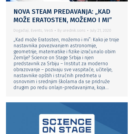
NOVA STEAM PREDAVANJA: „KAD
MOŽE ERATOSTEN, MOŽEMO I MI”
Događaji
,
Events
,
Vesti
By
urednik.sons
July 21, 2020
„Kad može Eratosten, možemo i mi”: Kako je troje
nastavnika povezivanjem astronomije,
geometrije, matematike i fizike izračunalo obim
Zemlje? Science on Stage Srbija i njen
predstavnik za Srbiju – Institut za moderno
obrazovanje – pozivaju sve vaspitače, učitelje,
nastavnike opštih i stručnih predmeta u
osnovnim i srednjim školama da se pridruže
drugim po redu onlajn-predavanjima, koja…