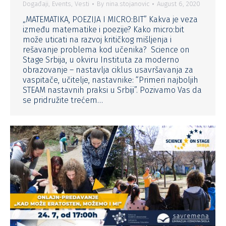
Događaji
,
Events
,
Vesti
By
nina.stojanovic
August 6, 2020
„MATEMATIKA, POEZIJA I MICRO:BIT” Kakva je veza
između matematike i poezije? Kako micro:bit
može uticati na razvoj kritičkog mišljenja i
rešavanje problema kod učenika? Science on
Stage Srbija, u okviru Instituta za moderno
obrazovanje – nastavlja ciklus usavršavanja za
vaspitače, učitelje, nastavnike: “Primeri najboljih
STEAM nastavnih praksi u Srbiji”. Pozivamo Vas da
se pridružite trećem…