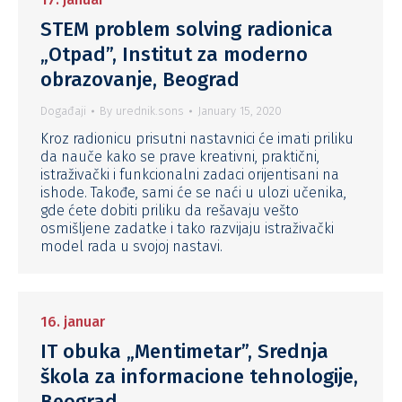
STEM problem solving radionica
„Otpad”, Institut za moderno
obrazovanje, Beograd
Događaji
By
urednik.sons
January 15, 2020
Kroz radionicu prisutni nastavnici će imati priliku
da nauče kako se prave kreativni, praktični,
istraživački i funkcionalni zadaci orijentisani na
ishode. Takođe, sami će se naći u ulozi učenika,
gde ćete dobiti priliku da rešavaju vešto
osmišljene zadatke i tako razvijaju istraživački
model rada u svojoj nastavi.
16. januar
IT obuka „Mentimetar”, Srednja
škola za informacione tehnologije,
Beograd