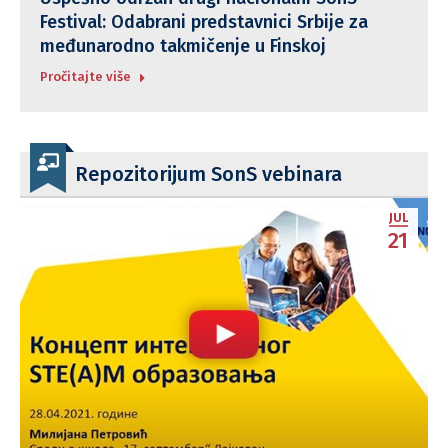
Festival: Odabrani predstavnici Srbije za
međunarodno takmičenje u Finskoj
Pročitajte više
Repozitorijum SonS vebinara
JUL
21