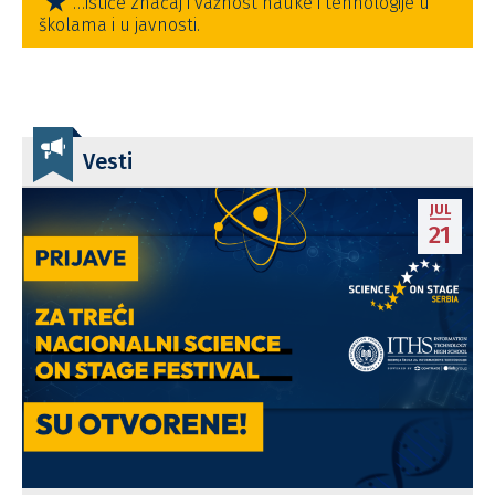
…ističe značaj i važnost nauke i tehnologije u
školama i u javnosti.
Vesti
JUL
21