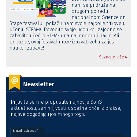
nam se pridruže na
drugom po redu
nacionalnom Science on
Stage festivalu i pokažu nam svoje najbolje trikove u
učenju STEM-a! Povedite svoje učenike i zajedno se
zabavite učeći o STEM-u na najmoderniji način. Ali
pripazite, ovaj festival može izazvati želju za još
nauke i zabave!
Saznajte više ▸
Newsletter
Prijavite se i ne propustite najnovije SonS
aktuelnosti, zanimljivosti, uspešne priče iz prakse,
najave događaja i jos mnogo toga.
Email adresa*