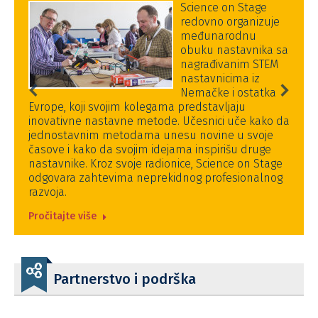
Science on Stage
redovno organizuje
međunarodnu
obuku nastavnika sa
nagrađivanim STEM
nastavnicima iz
inovativn
Nemačke i ostatka
prirodni
ope, koji svojim kolegama predstavljaju
nastavnih
vativne nastavne metode. Učesnici uče kako da
brojne b
nostavnim metodama unesu novine u svoje
ove i kako da svojim idejama inspirišu druge
Pročitajte
tavnike. Kroz svoje radionice, Science on Stage
ovara zahtevima neprekidnog profesionalnog
voja.
itajte više
Partnerstvo i podrška