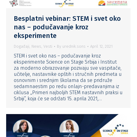
Besplatni vebinar: STEM i svet oko
nas – podučavanje kroz
eksperimente
Događaji
,
News
,
Vesti
By
urednik.sons
April 12, 2021
STEM i svet oko nas – podučavanje kroz
eksperimente Science on Stage Srbija i Institut
za moderno obrazovanje pozivaju sve vaspitače,
učitelje, nastavnike opštih i stručnih predmeta u
osnovnim i srednjim školama da se pridruže
sedamnaestim po redu onlajn-predavanjima iz
ciklusa „Primeri najboljih STEM nastavnih praksi u
Srbiji”, koja će se održati 15. aprila 2021,…