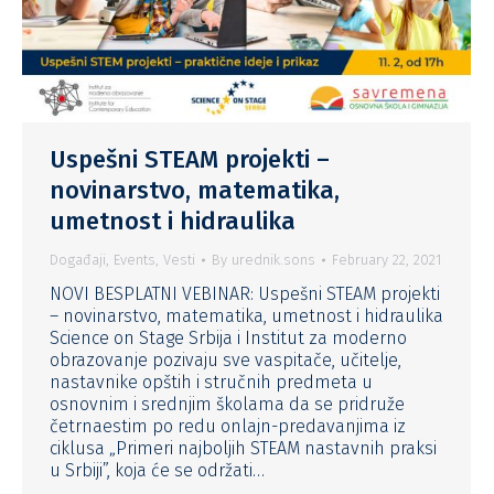
Uspešni STEAM projekti –
novinarstvo, matematika,
umetnost i hidraulika
Događaji
,
Events
,
Vesti
By
urednik.sons
February 22, 2021
NOVI BESPLATNI VEBINAR: Uspešni STEAM projekti
– novinarstvo, matematika, umetnost i hidraulika
Science on Stage Srbija i Institut za moderno
obrazovanje pozivaju sve vaspitače, učitelje,
nastavnike opštih i stručnih predmeta u
osnovnim i srednjim školama da se pridruže
četrnaestim po redu onlajn-predavanjima iz
ciklusa „Primeri najboljih STEAM nastavnih praksi
u Srbiji”, koja će se održati…