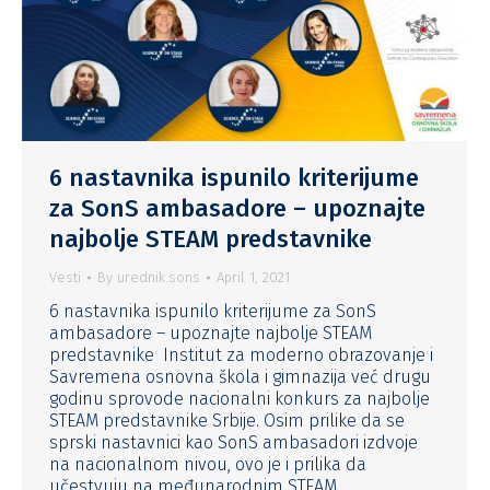
6 nastavnika ispunilo kriterijume
za SonS ambasadore – upoznajte
najbolje STEAM predstavnike
Vesti
By
urednik.sons
April 1, 2021
6 nastavnika ispunilo kriterijume za SonS
ambasadore – upoznajte najbolje STEAM
predstavnike Institut za moderno obrazovanje i
Savremena osnovna škola i gimnazija već drugu
godinu sprovode nacionalni konkurs za najbolje
STEAM predstavnike Srbije. Osim prilike da se
sprski nastavnici kao SonS ambasadori izdvoje
na nacionalnom nivou, ovo je i prilika da
učestvuju na međunarodnim STEAM…