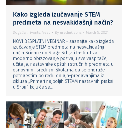
Kako izgleda izučavanje STEM
predmeta na nesvakidašnji način?
Događaji
,
Events
,
Vesti
By
urednik.sons
March 5, 2021
NOVI BESPLATNI VEBINAR – saznajte kako izgleda
izučavanje STEM predmeta na nesvakidašnji
način Science on Stage Srbija i Institut za
moderno obrazovanje pozivaju sve vaspitače,
učitelje, nastavnike opštih i stručnih predmeta u
osnovnim i srednjim školama da se pridruže
petnaestim po redu onlajn-predavanjima iz
ciklusa „Primeri najboljih STEAM nastavnih praksi
u Srbiji”, koja će se…