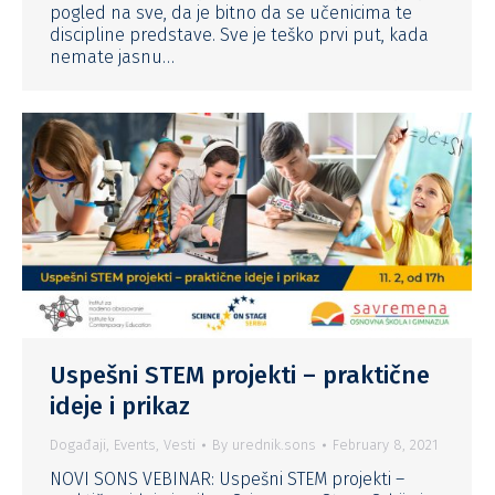
pogled na sve, da je bitno da se učenicima te
discipline predstave. Sve je teško prvi put, kada
nemate jasnu…
Uspešni STEM projekti – praktične
ideje i prikaz
Događaji
,
Events
,
Vesti
By
urednik.sons
February 8, 2021
NOVI SONS VEBINAR: Uspešni STEM projekti –