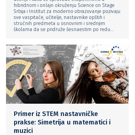
hibridnom i onlajn okruženju Science on Stage
Srbija i Institut za moderno obrazovanje pozivaju
sve vaspitače, učitelje, nastavnike opštih i
stručnih predmeta u osnovnim i srednjim
školama da se pridruže šesnaestim po redu…
Primer iz STEM nastavničke
prakse: Simetrija u matematici i
muzici