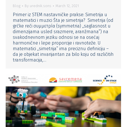
Blog
By
urednik.sons
March 12, 2021
Primer iz STEM nastavničke prakse: Simetrija u
matematici i muzici Šta je simetrija? Simetrija (od
grčke reči συμμετρία (symmetria) „saglasnost u
dimenzijama usled srazmere, aranžmana”) na
svakodnevnom jeziku odnosi se na osećaj
harmonične i lepe proporcije i ravnoteže. U
matematici „simetrija” ima preciznu definiciju –
da je objekat invarijantan za bilo koju od različitih
transformacija,…