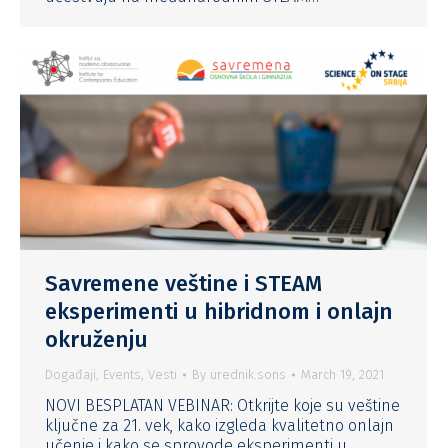
Savremene veštine i STEAM
eksperimenti u hibridnom i onlajn
okruženju
Događaji
,
Events
,
Vesti
By
urednik.sons
March 19, 2021
NOVI BESPLATAN VEBINAR: Otkrijte koje su veštine
ključne za 21. vek, kako izgleda kvalitetno onlajn
učenje i kako se sprovode eksperimenti u