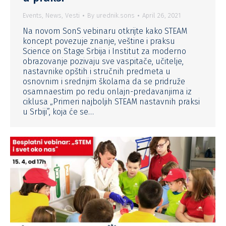
Events
,
News
,
Vesti
By
urednik.sons
April 26, 2021
Na novom SonS vebinaru otkrijte kako STEAM
koncept povezuje znanje, veštine i praksu
Science on Stage Srbija i Institut za moderno
obrazovanje pozivaju sve vaspitače, učitelje,
nastavnike opštih i stručnih predmeta u
osnovnim i srednjim školama da se pridruže
osamnaestim po redu onlajn-predavanjima iz
ciklusa „Primeri najboljih STEAM nastavnih praksi
u Srbiji”, koja će se…