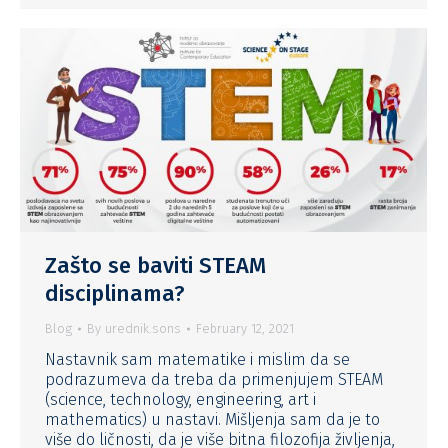
Zašto se baviti STEAM
disciplinama?
Blog
By
urednik.sons
February 12, 2021
Nastavnik sam matematike i mislim da se
podrazumeva da treba da primenjujem STEAM
(science, technology, engineering, art i
mathematics) u nastavi. Mišljenja sam da je to
više do ličnosti, da je više bitna filozofija življenja,