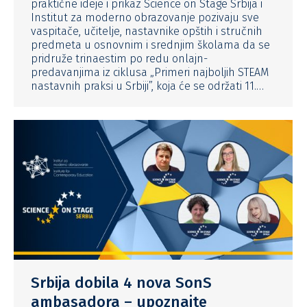
praktične ideje i prikaz Science on Stage Srbija i
Institut za moderno obrazovanje pozivaju sve
vaspitače, učitelje, nastavnike opštih i stručnih
predmeta u osnovnim i srednjim školama da se
pridruže trinaestim po redu onlajn-
predavanjima iz ciklusa „Primeri najboljih STEAM
nastavnih praksi u Srbiji”, koja će se održati 11.…
Srbija dobila 4 nova SonS
ambasadora – upoznajte