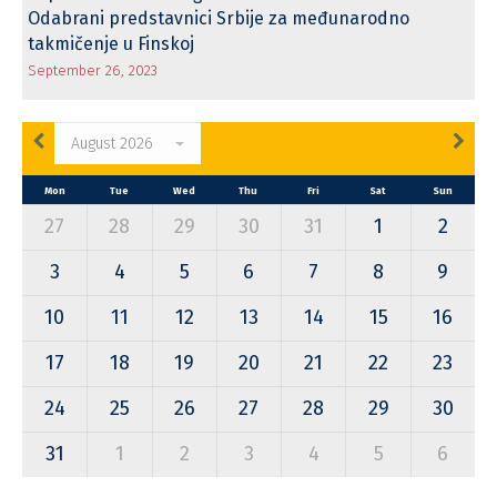
Odabrani predstavnici Srbije za međunarodno
takmičenje u Finskoj
September 26, 2023
Mon
Tue
Wed
Thu
Fri
Sat
Sun
27
28
29
30
31
1
2
3
4
5
6
7
8
9
10
11
12
13
14
15
16
17
18
19
20
21
22
23
24
25
26
27
28
29
30
31
1
2
3
4
5
6