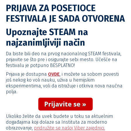
PRIJAVA ZA POSETIOCE
FESTIVALA JE SADA OTVORENA
Upoznajte STEAM na
najzanimljiviji način
Da biste bili deo na prvog nacionalnog STEAM festivala,
prijavite se što pre i osigurajte sebi mesto. Učešće na
festivalu je potpuno BESPLATNO!
Prijava je dostupna
OVDE
, i možete sa sobom povesti
još nekog ko voli nauku, uživa u hemijskim
eksperimentima, voli da istražuje i otkriva nova naučna
polja.
Ukoliko želite da uvek budete u toku sa aktuelnim
događajima koji dolaze sa Instituta za moderno
obrazovanje,
pridružite se našoj Viber zajednici.