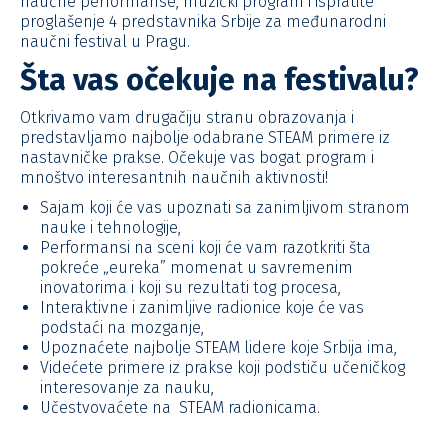
naučne performanse, muzički program i ispratite
proglašenje 4 predstavnika Srbije za međunarodni
naučni festival u Pragu.
Šta vas očekuje na festivalu?
Otkrivamo vam drugačiju stranu obrazovanja i
predstavljamo najbolje odabrane STEAM primere iz
nastavničke prakse. Očekuje vas bogat program i
mnoštvo interesantnih naučnih aktivnosti!
Sajam koji će vas upoznati sa zanimljivom stranom
nauke i tehnologije,
Performansi na sceni koji će vam razotkriti šta
pokreće „eureka” momenat u savremenim
inovatorima i koji su rezultati tog procesa,
Interaktivne i zanimljive radionice koje će vas
podstaći na mozganje,
Upoznaćete najbolje STEAM lidere koje Srbija ima,
Videćete primere iz prakse koji podstiču učeničkog
interesovanje za nauku,
Učestvovaćete na STEAM radionicama.