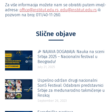
Za više informacija možete nam se obratiti putem imejl-
adresa:
office@institut.edu.rs,
edu@institut.edu.rs
ili
pozivom na broj: 011/40-11-260.
Slične objave
🎉 NAJAVA DOGAĐAJA: Nauka na sceni
Srbija 2025 – Nacionalni festival u
Beogradu!
July 21, 2025
Uspešno održan drugi nacionalni
SonS Festival: Odabrani predstavnici
Srbije za međunarodno takmičenje u
Finskoj
September 26, 2023