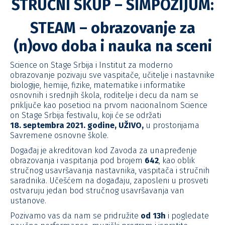
STRUČNI SKUP – SIMPOZIJUM:
STEAM – obrazovanje za
(n)ovo doba i nauka na sceni
Science on Stage Srbija i Institut za moderno
obrazovanje pozivaju sve vaspitače, učitelje i nastavnike
biologije, hemije, fizike, matematike i informatike
osnovnih i srednjih škola, roditelje i decu da nam se
priključe kao posetioci na prvom nacionalnom Science
on Stage Srbija festivalu, koji će se održati
18. septembra 2021. godine, UŽIVO,
u prostorijama
Savremene osnovne škole.
Događaj je akreditovan kod Zavoda za unapređenje
obrazovanja i vaspitanja pod brojem
642
, kao oblik
stručnog usavršavanja nastavnika, vaspitača i stručnih
saradnika. Učešćem na događaju, zaposleni u prosveti
ostvaruju jedan bod stručnog usavršavanja van
ustanove.
Pozivamo vas da nam se pridružite
od 13h
i pogledate