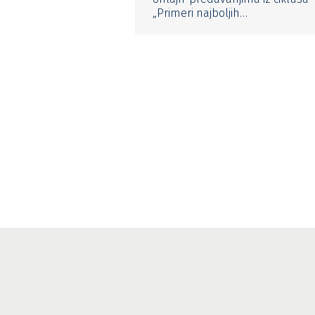
„Primeri najboljih…
Copyright
2026 © Science on Stage, developed