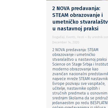
2 NOVA predavanja:
STEAM obrazovanje i
umetničko stvaralašt
u nastavnoj praksi
Događaji
,
Events
,
Vesti
By
urednik.so
December 14, 2020
2 NOVA predavanja: STEAM
obrazovanje i umetničko
stvaralaštvo u nastavnoj praksi
Science on Stage Srbija i Institu
moderno obrazovanje kao
zvaničan nacionalni predstavni
najveće mreže STEAM nastavni
Evrope pozivaju sve vaspitače,
učitelje, nastavnike opštih i
stručnih predmeta u osnovnim 
srednjim školama da se pridru
jedanaestim po redu BESPLATN
onlajn-predavanjima iz ciklusa