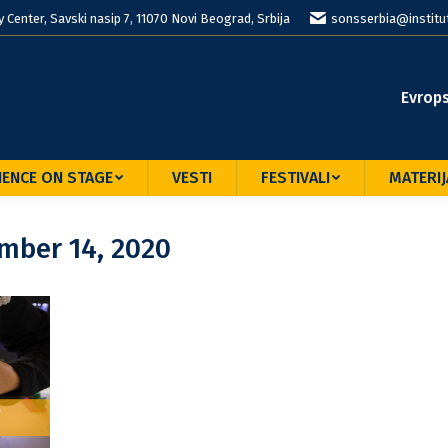
Center, Savski nasip 7, 11070 Novi Beograd, Srbija
sonsserbia@institut
Evrop
IENCE ON STAGE
VESTI
FESTIVALI
MATERIJ
mber 14, 2020