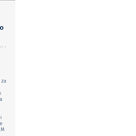
vo
ns
t za
k
ka
i
že
IM