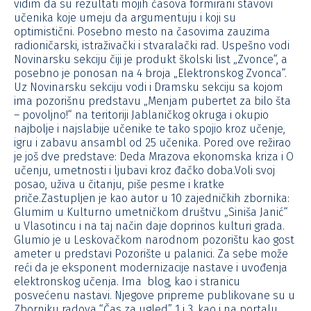
vidim da su rezultati mojih časova formirani stavovi
učenika koje umeju da argumentuju i koji su
optimistični. Posebno mesto na časovima zauzima
radioničarski, istraživački i stvaralački rad. Uspešno vodi
Novinarsku sekciju čiji je produkt školski list „Zvonce“, a
posebno je ponosan na 4 broja „Elektronskog Zvonca“.
Uz Novinarsku sekciju vodi i Dramsku sekciju sa kojom
ima pozorišnu predstavu „Menjam pubertet za bilo šta
– povoljno!“ na teritoriji Jablaničkog okruga i okupio
najbolje i najslabije učenike te tako spojio kroz učenje,
igru i zabavu ansambl od 25 učenika. Pored ove režirao
je još dve predstave: Deda Mrazova ekonomska kriza i O
učenju, umetnosti i ljubavi kroz đačko doba.Voli svoj
posao, uživa u čitanju, piše pesme i kratke
priče.Zastupljen je kao autor u 10 zajedničkih zbornika:
Glumim u Kulturno umetničkom društvu „Siniša Janić“
u Vlasotincu i na taj način daje doprinos kulturi grada.
Glumio je u Leskovačkom narodnom pozorištu kao gost
ameter u predstavi Pozorište u palanici. Za sebe može
reći da je eksponent modernizacije nastave i uvođenja
elektronskog učenja. Ima blog, kao i stranicu
posvećenu nastavi. Njegove pripreme publikovane su u
Zborniku radova “Čas za ugled” 1 i 3, kao i na portalu