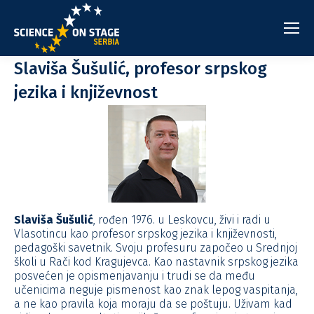
Slaviša Šušulić, profesor srpskog
jezika i književnost
Slaviša Šušulić
, rođen 1976. u Leskovcu, živi i radi u
Vlasotincu kao profesor srpskog jezika i književnosti,
pedagoški savetnik. Svoju profesuru započeo u Srednjoj
školi u Rači kod Kragujevca. Kao nastavnik srpskog jezika
posvećen je opismenjavanju i trudi se da među
učenicima neguje pismenost kao znak lepog vaspitanja,
a ne kao pravila koja moraju da se poštuju. Uživam kad