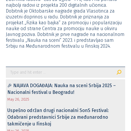
najbolji radovi iz projekta 200 digitalnih učionica.
Dobitnik je Oktobarske nagrade grada Vlasotinca za
izuzetni doprinos u radu. Dobitnik je priznanja za
projekat „Fizika kao bajka“ za promociju i popularizaciju
nauke od strane Centra za promociju nauke u okviru
Javnog poziva. Dobitnik je prve nagrade na nacionalnom
festivalu „Nauka na sceni“ 2023. i predstavljao sam
Srbiju na Međunarodnom festivalu u Finskoj 2024.
Search:
🎉 NAJAVA DOGAĐAJA: Nauka na sceni Srbija 2025 –
Nacionalni festival u Beogradu!
May 26, 2025
Uspešno održan drugi nacionalni SonS Festival:
Odabrani predstavnici Srbije za međunarodno
takmičenje u Finskoj
May 26, 2025